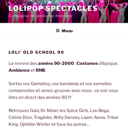
Aller
LOLIPOP SPECTACLES
au
Compagnie de Spectacles itinérante
contenu
principal
Menu
LOLI’ OLD SCHOOL 90
Le revivre des
années 90-2000
:
Costumes
d’époque,
Ambiance
et
RNB
.
Sortez vos Gameboy, vos bandanas et vos semelles
compensées et venez-groover avec nous : ce soir vous
êtes en direct des années 90 !!!
Retrouvez Gala, Dr Alban, les Spice Girls, Lou Bega,
Céline Dion, Tragédie, Willy Denzey, Laam, Assia, Tribal
King, Ophélie Winter et tous les autres…