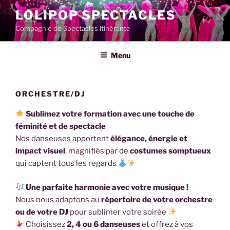
Aller
LOLIPOP SPECTACLES
au
Compagnie de Spectacles itinérante
contenu
principal
Menu
ORCHESTRE/DJ
Sublimez votre formation avec une touche de
féminité et de spectacle
Nos danseuses apportent
élégance, énergie et
impact visuel
, magnifiés par de
costumes somptueux
qui captent tous les regards
Une parfaite harmonie avec votre musique !
Nous nous adaptons au
répertoire de votre orchestre
ou de votre DJ
pour sublimer votre soirée
Choisissez
2, 4 ou 6 danseuses
et offrez à vos